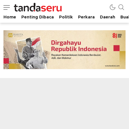
Home
Penting Dibaca
Politik
Perkara
Daerah
Buah
tandaseru.com | Penting Dibaca
tandaseru.com