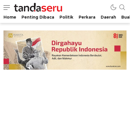
Home
Penting Dibaca
Politik
Perkara
Daerah
Buah
tandaseru.com | Penting Dibaca
tandaseru.com