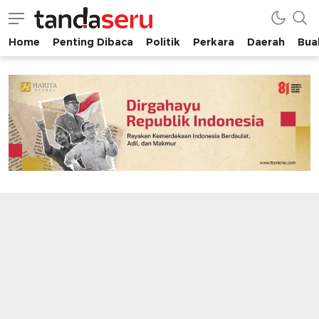
Home
Penting Dibaca
Politik
Perkara
Daerah
Buah
tandaseru.com | Penting Dibaca
tandaseru.com