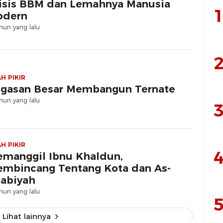
isis BBM dan Lemahnya Manusia
1
odern
hun yang lalu
2
H PIKIR
gasan Besar Membangun Ternate
hun yang lalu
3
H PIKIR
4
manggil Ibnu Khaldun,
mbincang Tentang Kota dan As-
abiyah
hun yang lalu
5
Lihat lainnya