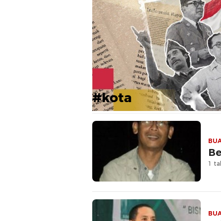
#kota
BUA
Be
1 ta
BUA