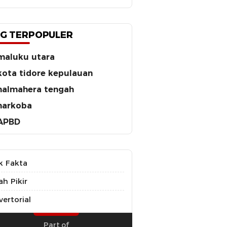
G TERPOPULER
maluku utara
kota tidore kepulauan
halmahera tengah
narkoba
APBD
k Fakta
ah Pikir
ertorial
Part of