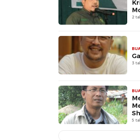
Kr
M
2 ta
BUA
Ga
3 ta
BUA
Me
Me
Sh
5 ta