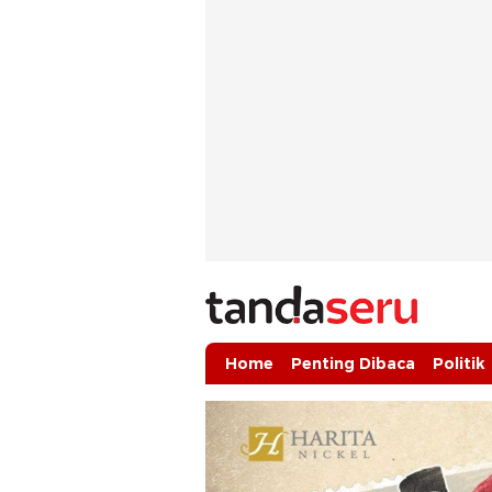
tandaseru.com | Penting Dibaca
tandaseru.com
Home
Penting Dibaca
Politik