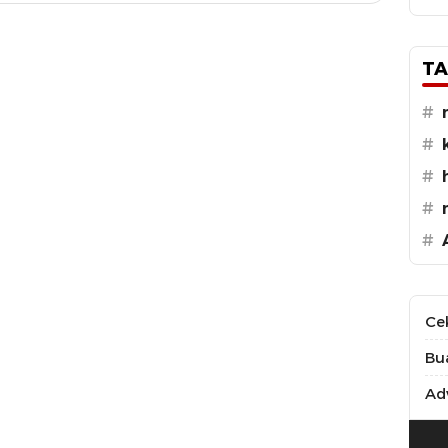
TA
#
#
#
#
#
Ce
Bu
Adv