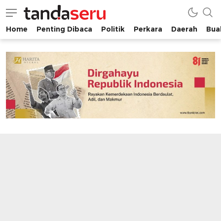
Home
Penting Dibaca
Politik
Perkara
Daerah
Buah
tandaseru.com | Penting Dibaca
tandaseru.com