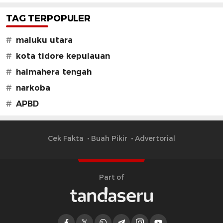
TAG TERPOPULER
#
maluku utara
#
kota tidore kepulauan
#
halmahera tengah
#
narkoba
#
APBD
Cek Fakta
Buah Pikir
Advertorial
Part of