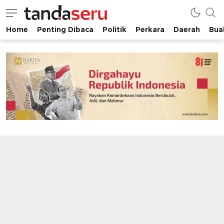
Home
Penting Dibaca
Politik
Perkara
Daerah
Buah
tandaseru.com | Penting Dibaca
tandaseru.com