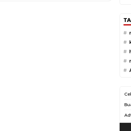
TA
#
#
#
#
#
Ce
Bu
Adv