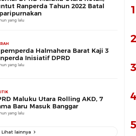
ntut Ranperda Tahun 2022 Batal
1
paripurnakan
hun yang lalu
2
ERAH
pemperda Halmahera Barat Kaji 3
nperda Inisiatif DPRD
3
hun yang lalu
ITIK
4
RD Maluku Utara Rolling AKD, 7
ma Baru Masuk Banggar
hun yang lalu
5
Lihat lainnya