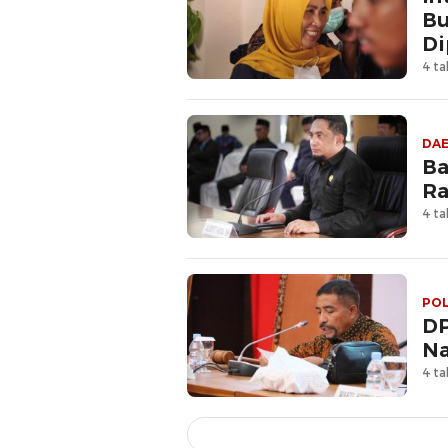
Bu
Di
4 ta
DA
Ba
Ra
4 ta
POL
DP
Na
4 ta