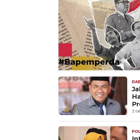
#Bapemperda
DA
Ja
Ha
Pr
2 ta
POL
In