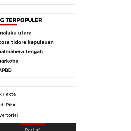
G TERPOPULER
maluku utara
kota tidore kepulauan
halmahera tengah
narkoba
APBD
k Fakta
ah Pikir
ertorial
Part of