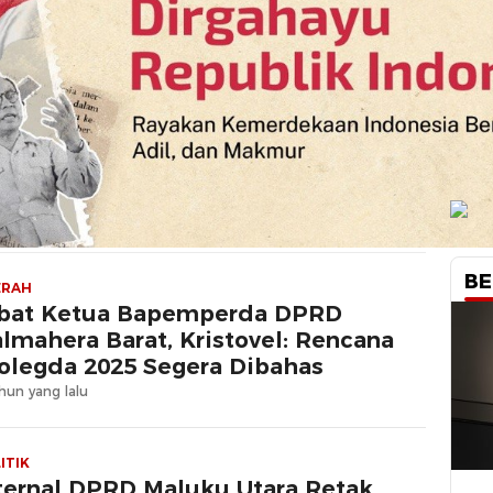
BE
ERAH
bat Ketua Bapemperda DPRD
lmahera Barat, Kristovel: Rencana
olegda 2025 Segera Dibahas
hun yang lalu
ITIK
ternal DPRD Maluku Utara Retak,