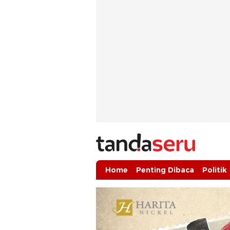
tandaseru.com | Penting Dibaca
tandaseru.com
Home
Penting Dibaca
Politik