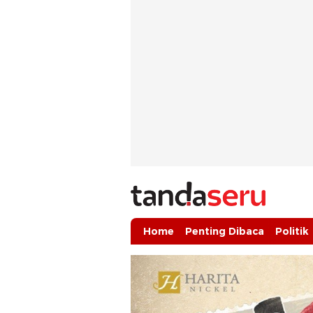
tandaseru.com | Penting Dibaca
tandaseru.com
Home
Penting Dibaca
Politik