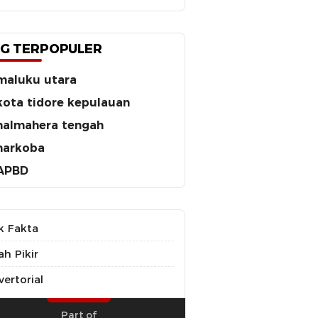
G TERPOPULER
maluku utara
kota tidore kepulauan
halmahera tengah
narkoba
APBD
k Fakta
ah Pikir
ertorial
Part of