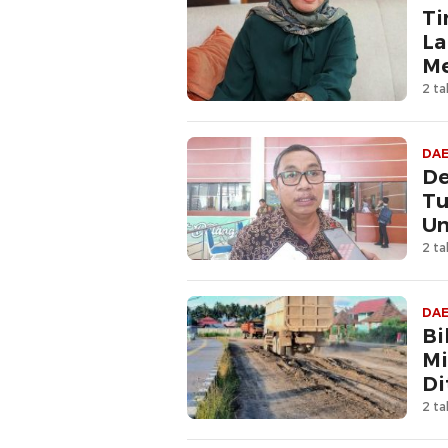
Ti
La
Me
2 ta
DA
De
Tu
Un
2 ta
DA
Bi
Mi
Di
2 ta