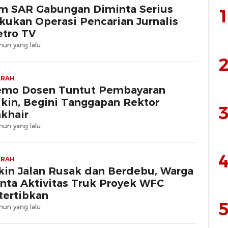
m SAR Gabungan Diminta Serius
1
kukan Operasi Pencarian Jurnalis
tro TV
hun yang lalu
2
ERAH
mo Dosen Tuntut Pembayaran
kin, Begini Tanggapan Rektor
3
khair
hun yang lalu
4
ERAH
kin Jalan Rusak dan Berdebu, Warga
nta Aktivitas Truk Proyek WFC
tertibkan
5
hun yang lalu