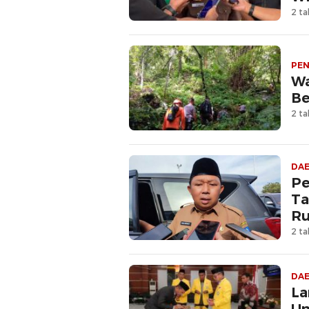
2 ta
PEN
Wa
Be
2 ta
DA
Pe
Ta
R
2 ta
DA
La