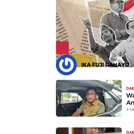
IKA FUJI RAHAYU
DA
Wa
An
2 ta
DA