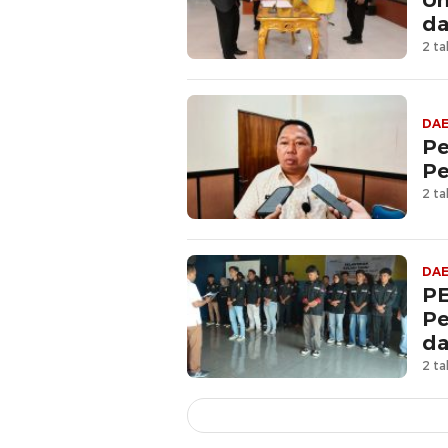
Un
da
2 ta
DA
Pe
Pe
2 ta
DA
PE
Pe
d
2 ta