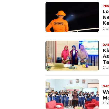
PEN
Lo
Ne
Ke
2 ta
DA
Ki
As
Ta
2 ta
DA
Wa
Ma
2 ta