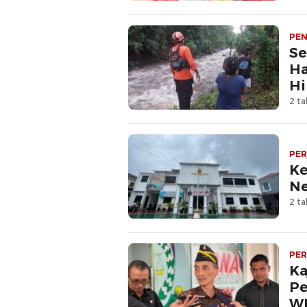
PEN
Se
Ha
Hi
2 ta
PE
Ke
Ne
2 ta
PE
Ka
Pe
W