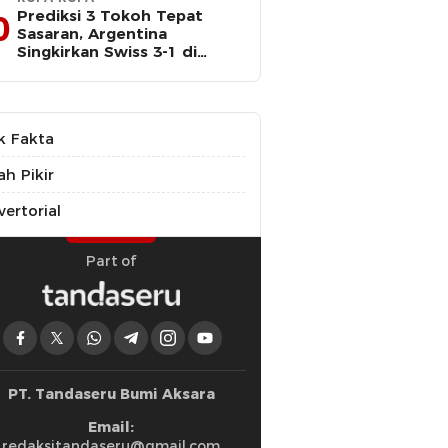
Prediksi 3 Tokoh Tepat
0
Sasaran, Argentina
Singkirkan Swiss 3-1 di
Perempat Final Piala Dunia
k Fakta
ah Pikir
ertorial
Part of
PT. Tandaseru Bumi Aksara
Email:
redaksitandaseru@gmail.com