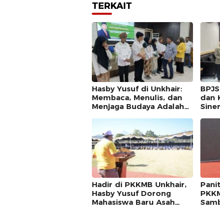
TERKAIT
Hasby Yusuf di Unkhair:
BPJS
Membaca, Menulis, dan
dan 
Menjaga Budaya Adalah
Sine
Investasi Intelektual
JKN
Hadir di PKKMB Unkhair,
Pani
Hasby Yusuf Dorong
PKKM
Mahasiswa Baru Asah
Samb
Kepemimpinan dan Moral
Mud