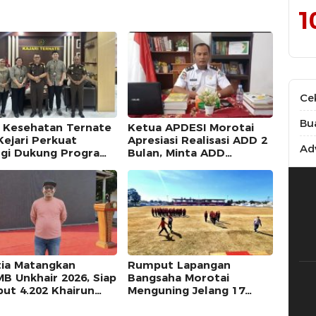
1
Ce
Bu
 Kesehatan Ternate
Ketua APDESI Morotai
Kejari Perkuat
Apresiasi Realisasi ADD 2
Adv
rgi Dukung Program
Bulan, Minta ADD
Desember 2025 Tak
Dipolemikkan
tia Matangkan
Rumput Lapangan
B Unkhair 2026, Siap
Bangsaha Morotai
ut 4.202 Khairun
Menguning Jelang 17
a
Agustus, Panitia Siapkan
Langkah Penanganan