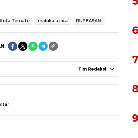
5
Kota Ternate
maluku utara
RUPBASAN
6
N:
7
Tim Redaksi
8
ntar.
9