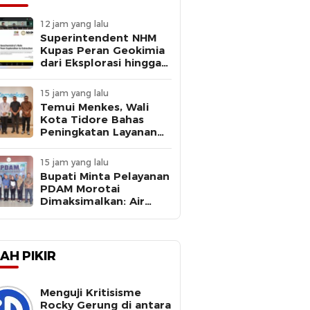
12 jam yang lalu
Superintendent NHM
Kupas Peran Geokimia
dari Eksplorasi hingga
Ekstraksi dalam
Webinar MGEI-SC UNG
15 jam yang lalu
Temui Menkes, Wali
Kota Tidore Bahas
Peningkatan Layanan
Kesehatan
15 jam yang lalu
Bupati Minta Pelayanan
PDAM Morotai
Dimaksimalkan: Air
Bersih Kebutuhan
Dasar
AH PIKIR
Menguji Kritisisme
Rocky Gerung di antara