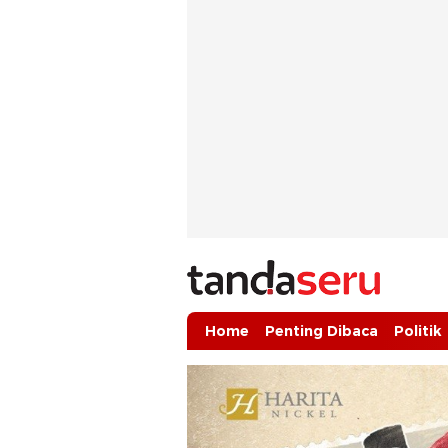
tandaseru.com | Penting Dibaca
tandaseru.com
Home
Penting Dibaca
Politik