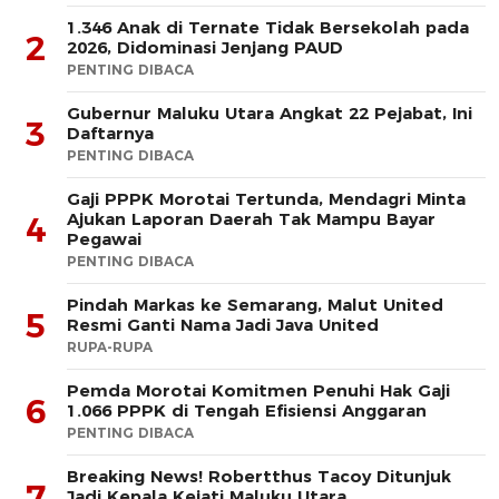
1.346 Anak di Ternate Tidak Bersekolah pada
2
2026, Didominasi Jenjang PAUD
PENTING DIBACA
Gubernur Maluku Utara Angkat 22 Pejabat, Ini
3
Daftarnya
PENTING DIBACA
Gaji PPPK Morotai Tertunda, Mendagri Minta
Ajukan Laporan Daerah Tak Mampu Bayar
4
Pegawai
PENTING DIBACA
Pindah Markas ke Semarang, Malut United
5
Resmi Ganti Nama Jadi Java United
RUPA-RUPA
Pemda Morotai Komitmen Penuhi Hak Gaji
6
1.066 PPPK di Tengah Efisiensi Anggaran
PENTING DIBACA
Breaking News! Robertthus Tacoy Ditunjuk
7
Jadi Kepala Kejati Maluku Utara