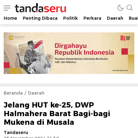
Home
Penting Dibaca
Politik
Perkara
Daerah
Buah
tandaseru.com | Penting Dibaca
tandaseru.com
Beranda
Daerah
Jelang HUT ke-25, DWP
Halmahera Barat Bagi-bagi
Mukena di Musala
Tandaseru