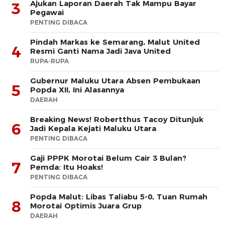
Ajukan Laporan Daerah Tak Mampu Bayar
3
Pegawai
PENTING DIBACA
Pindah Markas ke Semarang, Malut United
4
Resmi Ganti Nama Jadi Java United
RUPA-RUPA
Gubernur Maluku Utara Absen Pembukaan
5
Popda XII, Ini Alasannya
DAERAH
Breaking News! Robertthus Tacoy Ditunjuk
6
Jadi Kepala Kejati Maluku Utara
PENTING DIBACA
Gaji PPPK Morotai Belum Cair 3 Bulan?
7
Pemda: Itu Hoaks!
PENTING DIBACA
Popda Malut: Libas Taliabu 5-0, Tuan Rumah
8
Morotai Optimis Juara Grup
DAERAH