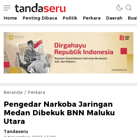
Home
Penting Dibaca
Politik
Perkara
Daerah
Buah
tandaseru.com | Penting Dibaca
tandaseru.com
Beranda
Perkara
Pengedar Narkoba Jaringan
Medan Dibekuk BNN Maluku
Utara
Tandaseru