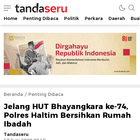
Home
Penting Dibaca
Politik
Perkara
Daerah
Buah
tandaseru.com | Penting Dibaca
tandaseru.com
Beranda
Penting Dibaca
Jelang HUT Bhayangkara ke-74,
Polres Haltim Bersihkan Rumah
Ibadah
Tandaseru