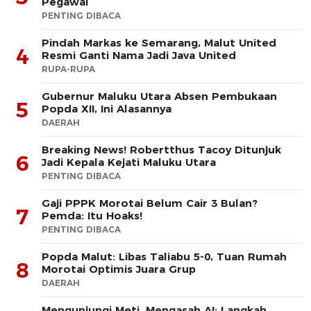
Pegawai
PENTING DIBACA
Pindah Markas ke Semarang, Malut United
4
Resmi Ganti Nama Jadi Java United
RUPA-RUPA
Gubernur Maluku Utara Absen Pembukaan
5
Popda XII, Ini Alasannya
DAERAH
Breaking News! Robertthus Tacoy Ditunjuk
6
Jadi Kepala Kejati Maluku Utara
PENTING DIBACA
Gaji PPPK Morotai Belum Cair 3 Bulan?
7
Pemda: Itu Hoaks!
PENTING DIBACA
Popda Malut: Libas Taliabu 5-0, Tuan Rumah
8
Morotai Optimis Juara Grup
DAERAH
Mengunjungi Meti, Mengasah AI: Langkah