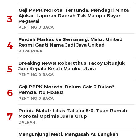
Gaji PPPK Morotai Tertunda, Mendagri Minta
Ajukan Laporan Daerah Tak Mampu Bayar
3
Pegawai
PENTING DIBACA
Pindah Markas ke Semarang, Malut United
4
Resmi Ganti Nama Jadi Java United
RUPA-RUPA
Breaking News! Robertthus Tacoy Ditunjuk
5
Jadi Kepala Kejati Maluku Utara
PENTING DIBACA
Gaji PPPK Morotai Belum Cair 3 Bulan?
6
Pemda: Itu Hoaks!
PENTING DIBACA
Popda Malut: Libas Taliabu 5-0, Tuan Rumah
7
Morotai Optimis Juara Grup
DAERAH
Mengunjungi Meti, Mengasah AI: Langkah