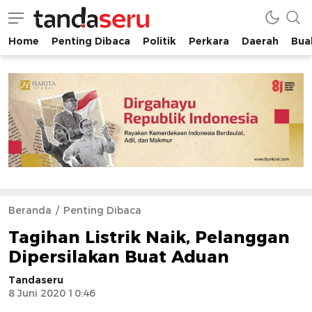
Home
Penting Dibaca
Politik
Perkara
Daerah
Buah
tandaseru.com | Penting Dibaca
tandaseru.com
Beranda
Penting Dibaca
Tagihan Listrik Naik, Pelanggan
Dipersilakan Buat Aduan
Tandaseru
8 Juni 2020 10:46