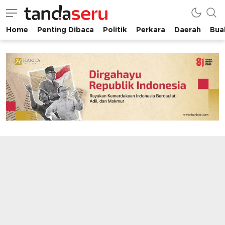
Home
Penting Dibaca
Politik
Perkara
Daerah
Buah
tandaseru.com | Penting Dibaca
tandaseru.com