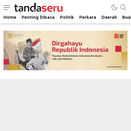
Home
Penting Dibaca
Politik
Perkara
Daerah
Buah
tandaseru.com | Penting Dibaca
tandaseru.com