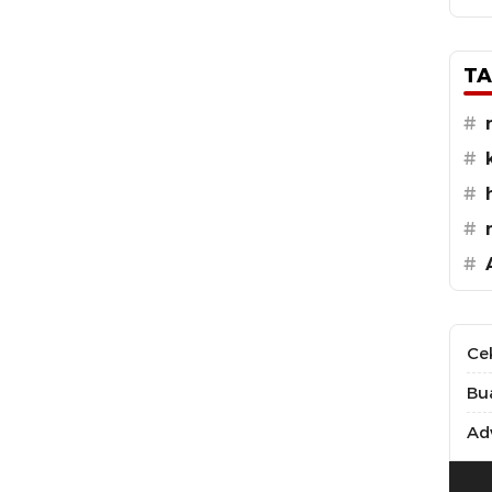
TA
#
#
#
#
#
Ce
Bu
Adv