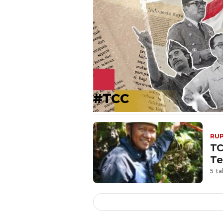
#TCC
RUP
TC
Te
5 ta