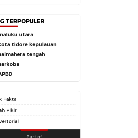
G TERPOPULER
maluku utara
kota tidore kepulauan
halmahera tengah
narkoba
APBD
k Fakta
ah Pikir
ertorial
Part of