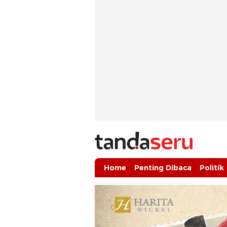
tandaseru.com | Penting Dibaca
tandaseru.com
Home
Penting Dibaca
Politik