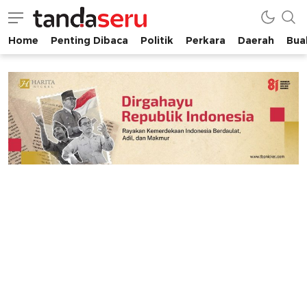
Home
Penting Dibaca
Politik
Perkara
Daerah
Buah
tandaseru.com | Penting Dibaca
tandaseru.com