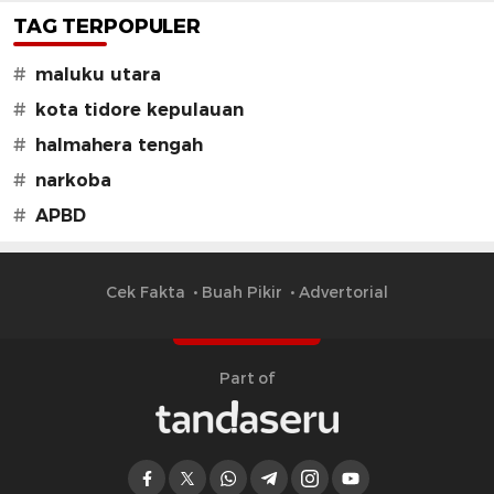
TAG TERPOPULER
#
maluku utara
#
kota tidore kepulauan
#
halmahera tengah
#
narkoba
#
APBD
Cek Fakta
Buah Pikir
Advertorial
Part of