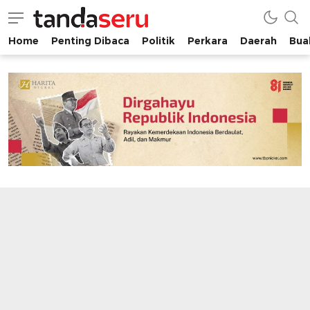
Home
Penting Dibaca
Politik
Perkara
Daerah
Buah
tandaseru.com | Penting Dibaca
tandaseru.com