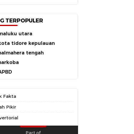
G TERPOPULER
maluku utara
kota tidore kepulauan
halmahera tengah
narkoba
APBD
k Fakta
ah Pikir
ertorial
Part of