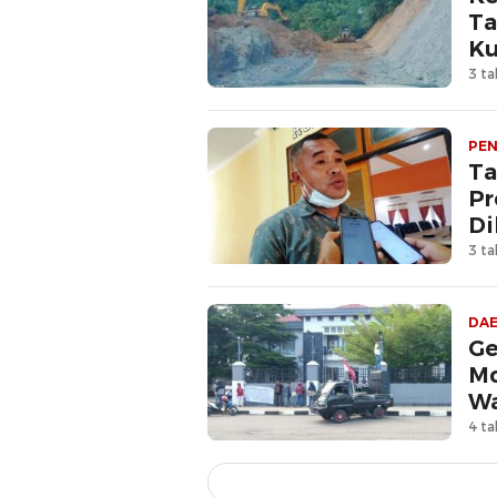
Ta
Ku
3 ta
PEN
Ta
Pr
Di
3 ta
DA
Ge
Mo
Wa
4 ta