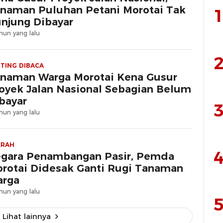
naman Puluhan Petani Morotai Tak
1
njung Dibayar
hun yang lalu
2
TING DIBACA
naman Warga Morotai Kena Gusur
oyek Jalan Nasional Sebagian Belum
bayar
3
hun yang lalu
ERAH
4
gara Penambangan Pasir, Pemda
rotai Didesak Ganti Rugi Tanaman
rga
hun yang lalu
5
Lihat lainnya