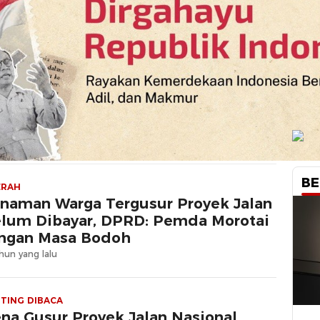
BE
ERAH
naman Warga Tergusur Proyek Jalan
lum Dibayar, DPRD: Pemda Morotai
ngan Masa Bodoh
hun yang lalu
TING DIBACA
na Gusur Proyek Jalan Nasional,