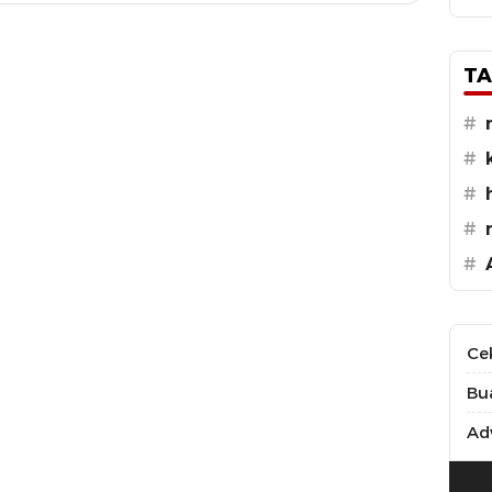
TA
#
#
#
#
#
Ce
Bu
Adv