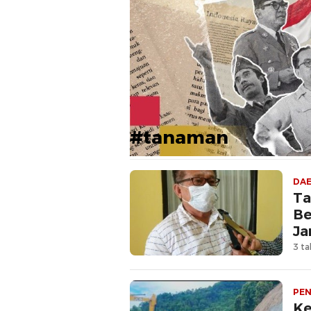
#tanaman
DA
Ta
Be
Ja
3 ta
PEN
Ke