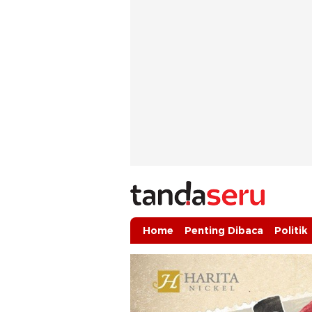
tandaseru.com | Penting Dibaca
tandaseru.com
Home
Penting Dibaca
Politik