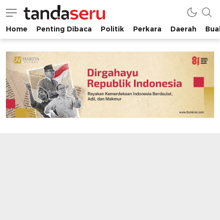
Home
Penting Dibaca
Politik
Perkara
Daerah
Buah
tandaseru.com | Penting Dibaca
tandaseru.com