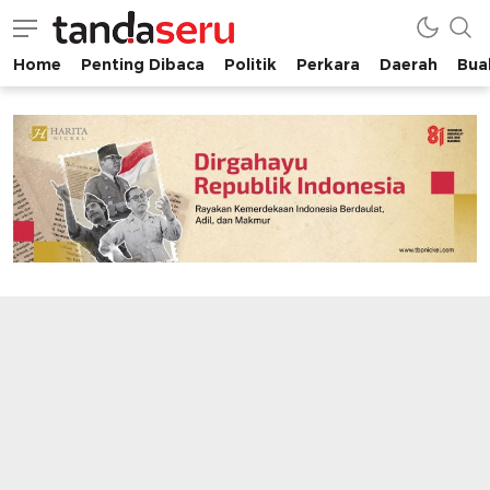
Home
Penting Dibaca
Politik
Perkara
Daerah
Buah
tandaseru.com | Penting Dibaca
tandaseru.com