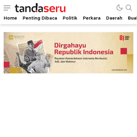
Home
Penting Dibaca
Politik
Perkara
Daerah
Buah
tandaseru.com | Penting Dibaca
tandaseru.com