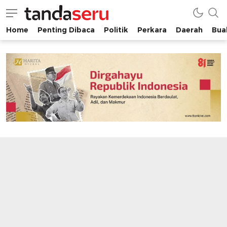
Home
Penting Dibaca
Politik
Perkara
Daerah
Buah
tandaseru.com | Penting Dibaca
tandaseru.com