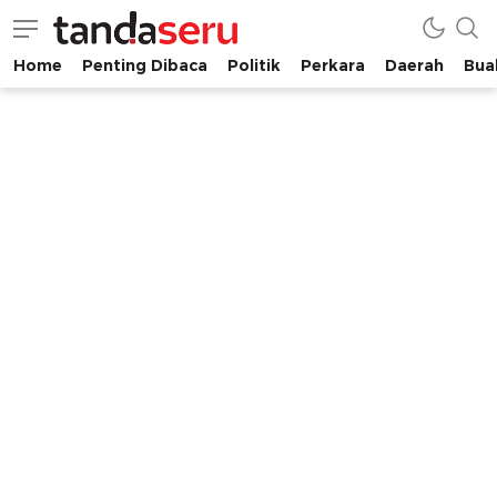
Home
Penting Dibaca
Politik
Perkara
Daerah
Buah
tandaseru.com | Penting Dibaca
tandaseru.com