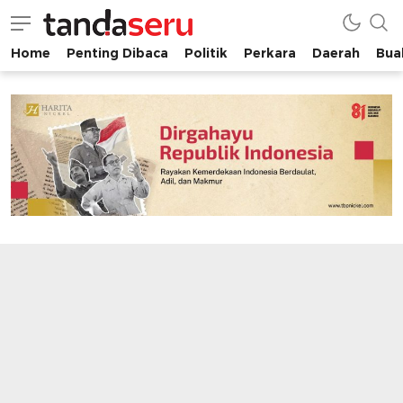
Home
Penting Dibaca
Politik
Perkara
Daerah
Buah
tandaseru.com | Penting Dibaca
tandaseru.com