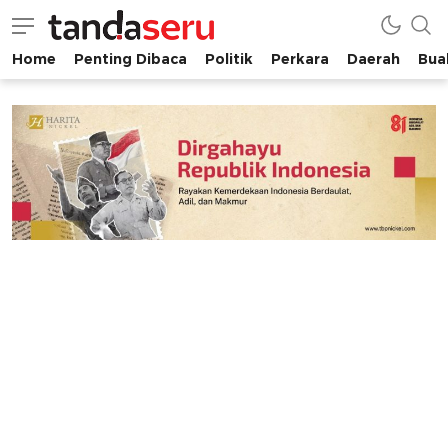
Home
Penting Dibaca
Politik
Perkara
Daerah
Buah
tandaseru.com | Penting Dibaca
tandaseru.com