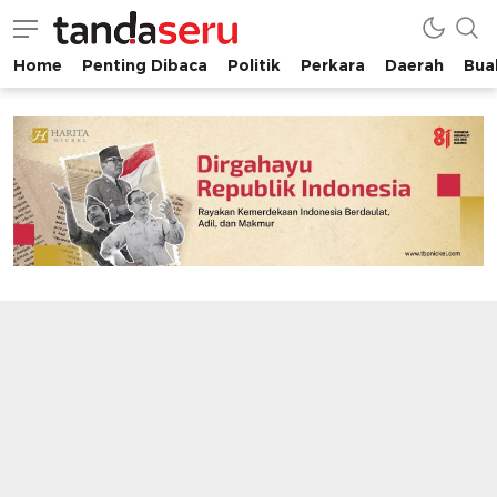
Home
Penting Dibaca
Politik
Perkara
Daerah
Buah
tandaseru.com | Penting Dibaca
tandaseru.com