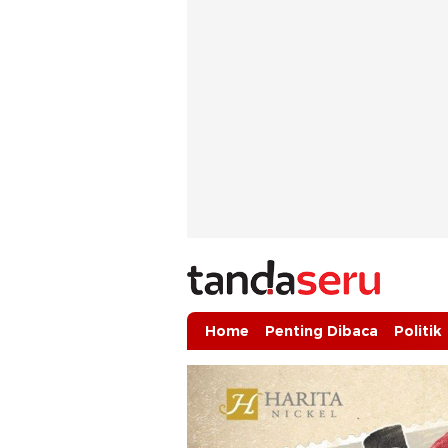
tandaseru.com | Penting Dibaca
tandaseru.com
Home
Penting Dibaca
Politik