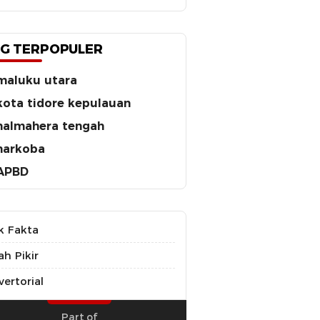
G TERPOPULER
maluku utara
kota tidore kepulauan
halmahera tengah
narkoba
APBD
k Fakta
ah Pikir
ertorial
Part of