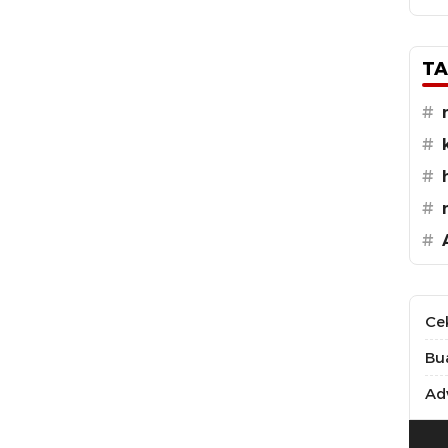
TA
#
#
#
#
#
Ce
Bu
Adv