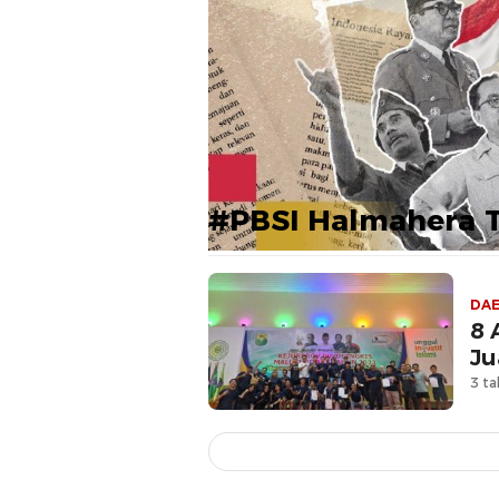
#PBSI Halmahera 
DA
8 
Ju
3 ta