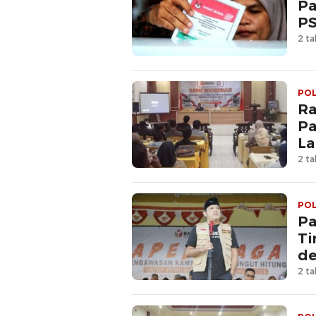
Pa
PS
2 ta
POL
Ra
Pa
La
2 ta
POL
Pa
Ti
de
2 ta