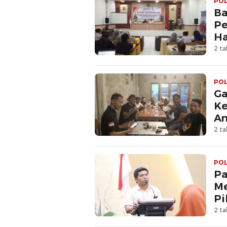
POL
Ba
Pe
Ha
2 ta
POL
Ga
Ke
An
2 ta
POL
Pa
Me
Pi
2 ta