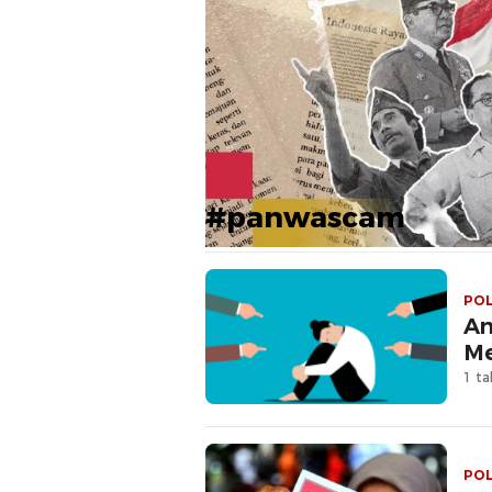
#panwascam
POL
An
Me
1 ta
POL