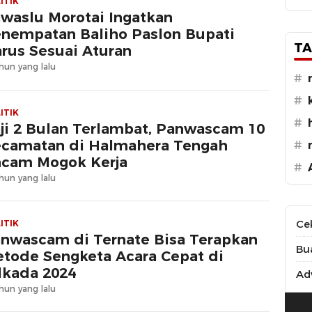
ITIK
waslu Morotai Ingatkan
nempatan Baliho Paslon Bupati
TA
rus Sesuai Aturan
hun yang lalu
#
#
ITIK
#
ji 2 Bulan Terlambat, Panwascam 10
camatan di Halmahera Tengah
#
cam Mogok Kerja
#
hun yang lalu
Ce
ITIK
nwascam di Ternate Bisa Terapkan
Bu
tode Sengketa Acara Cepat di
lkada 2024
Adv
hun yang lalu