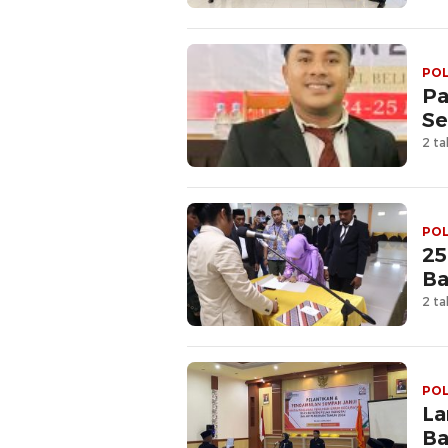
POL
Pa
Se
2 ta
POL
25
Ba
2 ta
POL
La
Ba