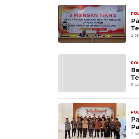
POL
Pa
Te
2 ta
POL
Ba
Te
2 ta
POL
Pa
Pa
2 ta