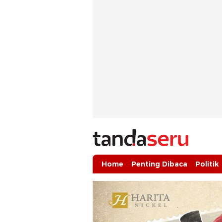
tandaseru.com | Penting Dibaca
tandaseru.com
Home
Penting Dibaca
Politik