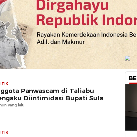
BE
ITIK
ggota Panwascam di Taliabu
ngaku Diintimidasi Bupati Sula
hun yang lalu
ITIK