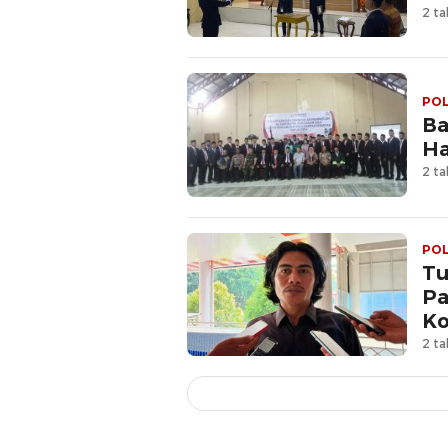
2 ta
POL
Ba
Ha
2 ta
POL
Tu
Pa
Ko
2 ta