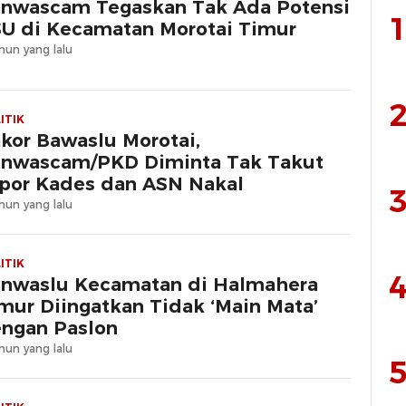
nwascam Tegaskan Tak Ada Potensi
1
U di Kecamatan Morotai Timur
hun yang lalu
2
ITIK
kor Bawaslu Morotai,
nwascam/PKD Diminta Tak Takut
por Kades dan ASN Nakal
3
hun yang lalu
ITIK
4
nwaslu Kecamatan di Halmahera
mur Diingatkan Tidak ‘Main Mata’
ngan Paslon
hun yang lalu
5