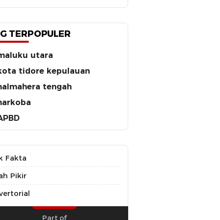
G TERPOPULER
maluku utara
kota tidore kepulauan
halmahera tengah
narkoba
APBD
k Fakta
ah Pikir
ertorial
Part of