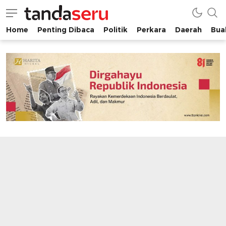
Home
Penting Dibaca
Politik
Perkara
Daerah
Buah
tandaseru.com | Penting Dibaca
tandaseru.com