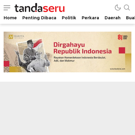
Home
Penting Dibaca
Politik
Perkara
Daerah
Buah
tandaseru.com | Penting Dibaca
tandaseru.com