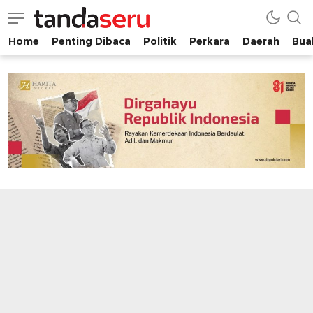
Home
Penting Dibaca
Politik
Perkara
Daerah
Buah
tandaseru.com | Penting Dibaca
tandaseru.com