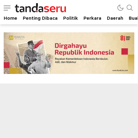
Home
Penting Dibaca
Politik
Perkara
Daerah
Buah
tandaseru.com | Penting Dibaca
tandaseru.com