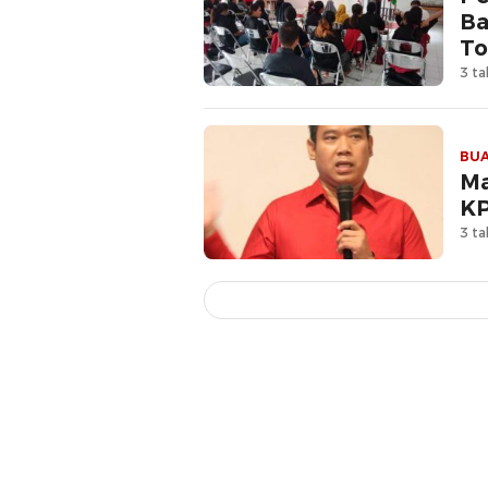
Ba
To
3 ta
BUA
Ma
KP
3 ta