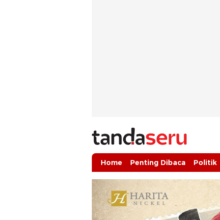
tandaseru.com | Penting Dibaca
tandaseru.com
Home
Penting Dibaca
Politik