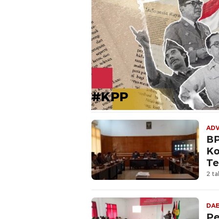
#KPP
ADV
BP
Ko
Te
2 ta
DA
Pe