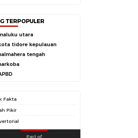
G TERPOPULER
maluku utara
kota tidore kepulauan
halmahera tengah
narkoba
APBD
k Fakta
ah Pikir
ertorial
Part of