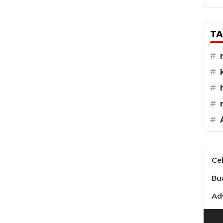
TA
#
#
#
#
#
Ce
Bu
Adv