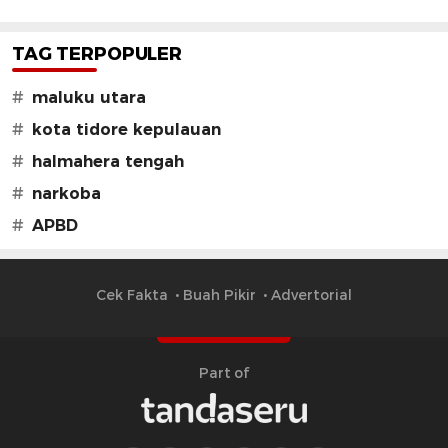
TAG TERPOPULER
#
maluku utara
#
kota tidore kepulauan
#
halmahera tengah
#
narkoba
#
APBD
Cek Fakta
Buah Pikir
Advertorial
Part of