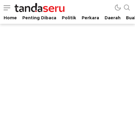
Home
Penting Dibaca
Politik
Perkara
Daerah
Buah
tandaseru.com | Penting Dibaca
tandaseru.com