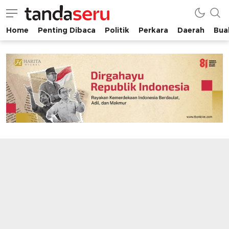
Home
Penting Dibaca
Politik
Perkara
Daerah
Buah
tandaseru.com | Penting Dibaca
tandaseru.com