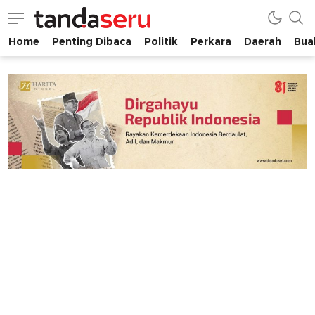
Home
Penting Dibaca
Politik
Perkara
Daerah
Buah
tandaseru.com | Penting Dibaca
tandaseru.com