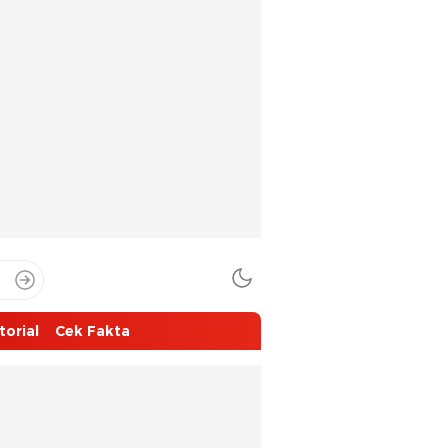
torial
Cek Fakta