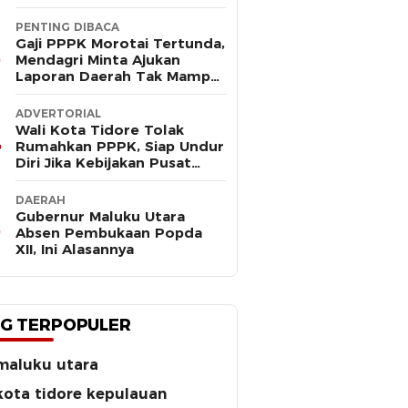
PENTING DIBACA
Gaji PPPK Morotai Tertunda,
Mendagri Minta Ajukan
Laporan Daerah Tak Mampu
Bayar Pegawai
ADVERTORIAL
Wali Kota Tidore Tolak
Rumahkan PPPK, Siap Undur
Diri Jika Kebijakan Pusat
Korbankan Ribuan Pegawai
DAERAH
Gubernur Maluku Utara
Absen Pembukaan Popda
XII, Ini Alasannya
G TERPOPULER
maluku utara
kota tidore kepulauan