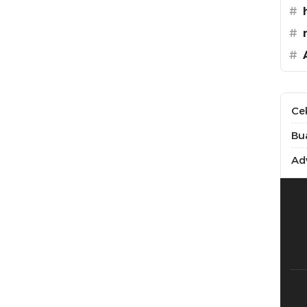
#
#
#
Ce
Bu
Adv