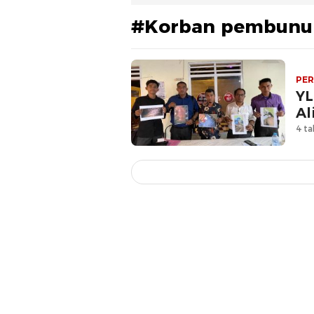
#Korban pembunu
PE
YL
Al
4 ta