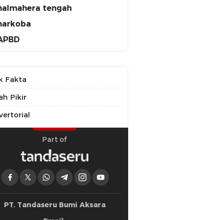
halmahera tengah
narkoba
APBD
k Fakta
ah Pikir
ertorial
Part of
PT. Tandaseru Bumi Aksara