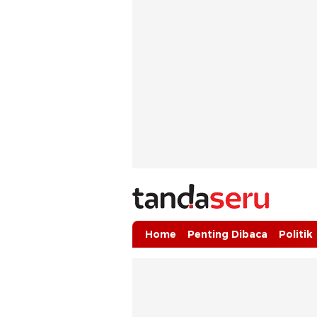
tandaseru.com | Penting Dibaca
tandaseru.com
Home
Penting Dibaca
Politik