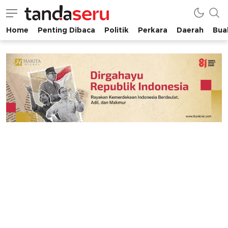
Home
Penting Dibaca
Politik
Perkara
Daerah
Buah
tandaseru.com | Penting Dibaca
tandaseru.com