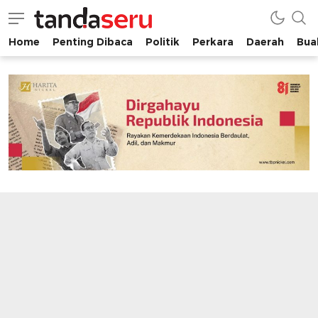
Home
Penting Dibaca
Politik
Perkara
Daerah
Buah
tandaseru.com | Penting Dibaca
tandaseru.com