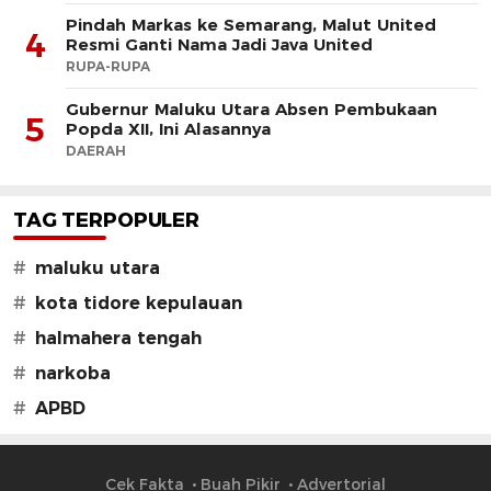
Pindah Markas ke Semarang, Malut United
4
Resmi Ganti Nama Jadi Java United
RUPA-RUPA
Gubernur Maluku Utara Absen Pembukaan
5
Popda XII, Ini Alasannya
DAERAH
TAG TERPOPULER
#
maluku utara
#
kota tidore kepulauan
#
halmahera tengah
#
narkoba
#
APBD
Cek Fakta
Buah Pikir
Advertorial