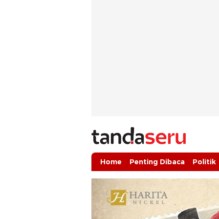
tandaseru.com | Penting Dibaca
tandaseru.com
Home
Penting Dibaca
Politik