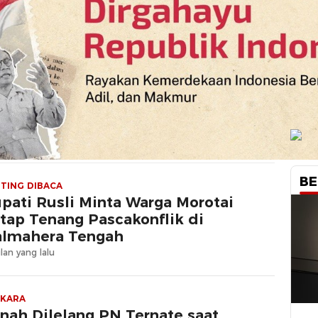
BE
TING DIBACA
upati Rusli Minta Warga Morotai
tap Tenang Pascakonflik di
lmahera Tengah
lan yang lalu
RKARA
nah Dilelang PN Ternate saat