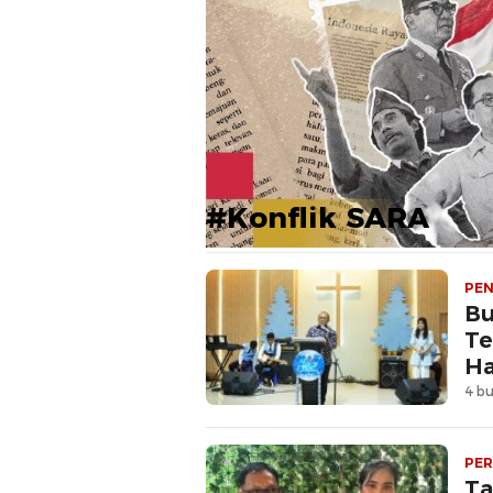
#Konflik SARA
PEN
​B
Te
Ha
4 bu
PE
Ta