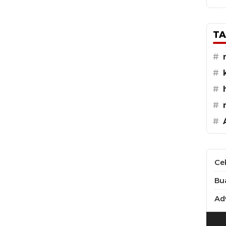
TA
#
#
#
#
#
Ce
Bu
Adv