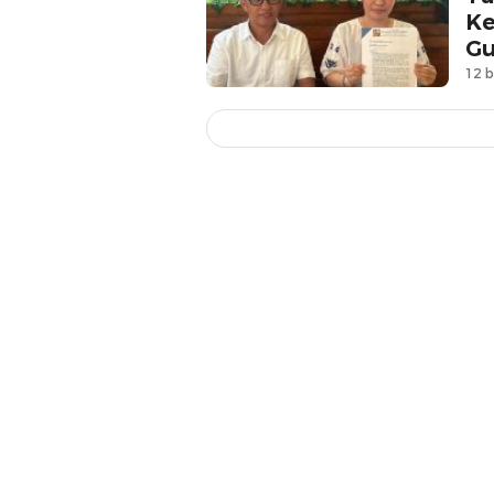
Ke
Gu
12 b