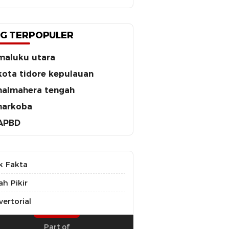
G TERPOPULER
maluku utara
kota tidore kepulauan
halmahera tengah
narkoba
APBD
k Fakta
ah Pikir
ertorial
Part of