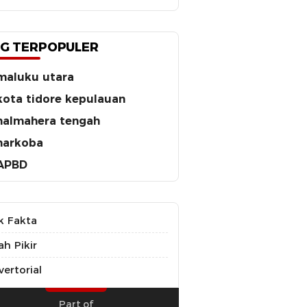
G TERPOPULER
maluku utara
kota tidore kepulauan
halmahera tengah
narkoba
APBD
k Fakta
ah Pikir
ertorial
Part of