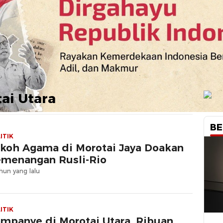
ai Utara
BE
ITIK
koh Agama di Morotai Jaya Doakan
menangan Rusli-Rio
hun yang lalu
ITIK
mpanye di Morotai Utara, Ribuan