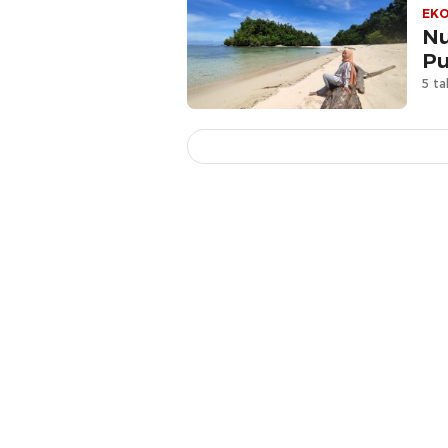
EKO
Nu
Pu
5 ta