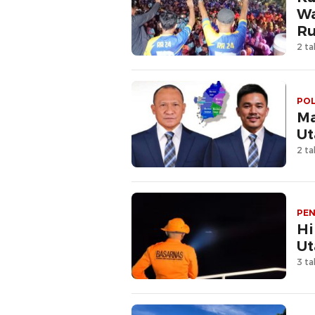
Wa
Ru
2 ta
POL
Ma
Ut
2 ta
PEN
Hi
Ut
3 ta