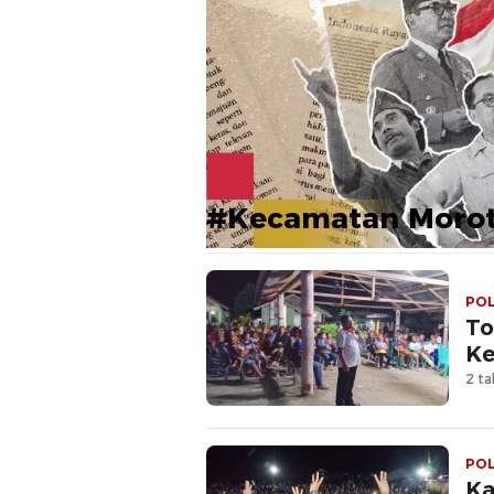
#Kecamatan Morot
POL
To
Ke
2 ta
POL
Ka