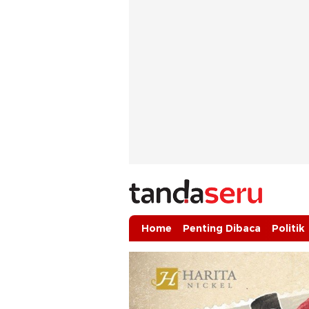
tandaseru.com | Penting Dibaca
tandaseru.com
Home
Penting Dibaca
Politik