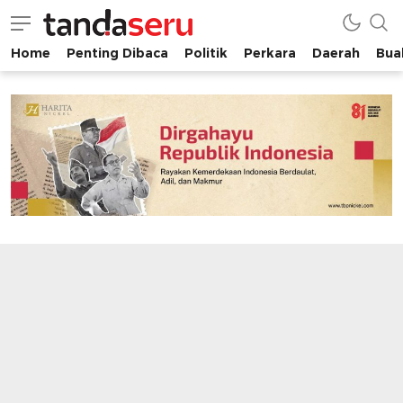
Home
Penting Dibaca
Politik
Perkara
Daerah
Buah
tandaseru.com | Penting Dibaca
tandaseru.com