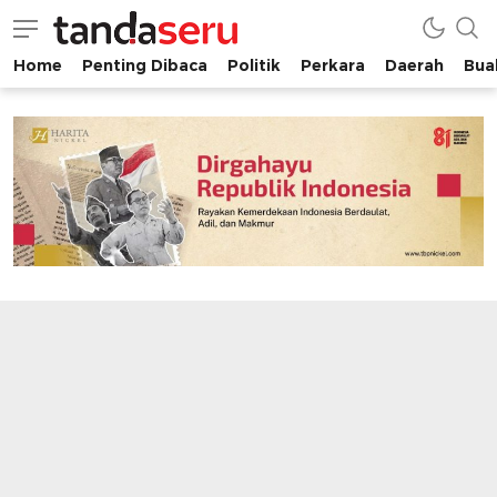
Home
Penting Dibaca
Politik
Perkara
Daerah
Buah
tandaseru.com | Penting Dibaca
tandaseru.com