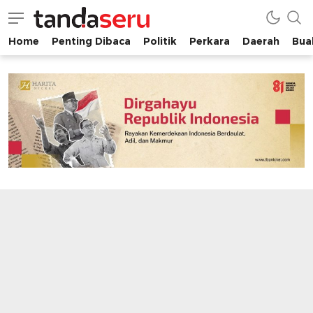
Home
Penting Dibaca
Politik
Perkara
Daerah
Buah
tandaseru.com | Penting Dibaca
tandaseru.com