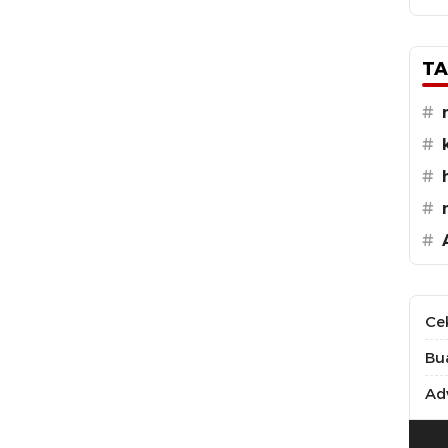
TA
#
#
#
#
#
Ce
Bu
Adv