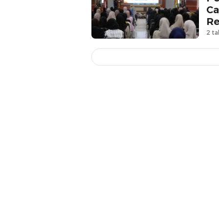
Ca
Re
2 ta