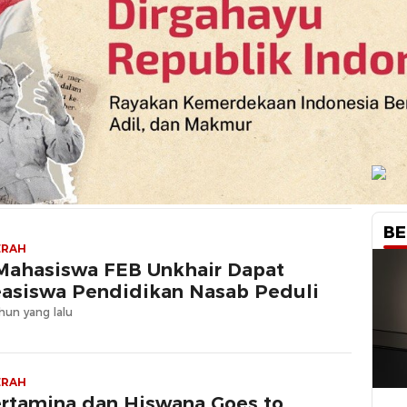
BE
ERAH
Mahasiswa FEB Unkhair Dapat
asiswa Pendidikan Nasab Peduli
hun yang lalu
ERAH
rtamina dan Hiswana Goes to