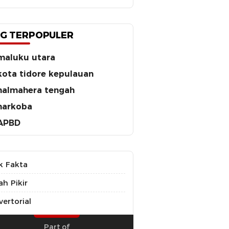
G TERPOPULER
maluku utara
kota tidore kepulauan
halmahera tengah
narkoba
APBD
k Fakta
ah Pikir
ertorial
Part of