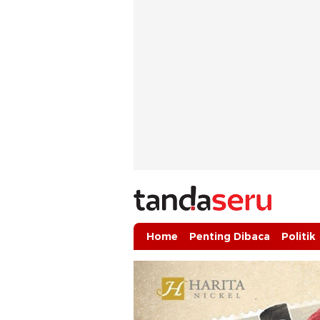
tandaseru.com | Penting Dibaca
tandaseru.com
Home
Penting Dibaca
Politik