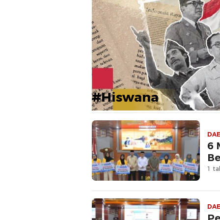
#Hiswana
DA
6 
Be
1 ta
DA
Pe