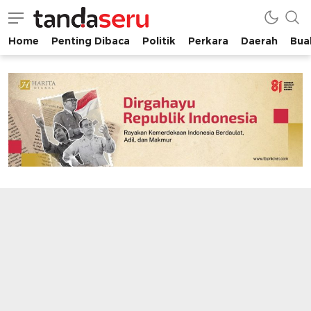
Home
Penting Dibaca
Politik
Perkara
Daerah
Buah
tandaseru.com | Penting Dibaca
tandaseru.com