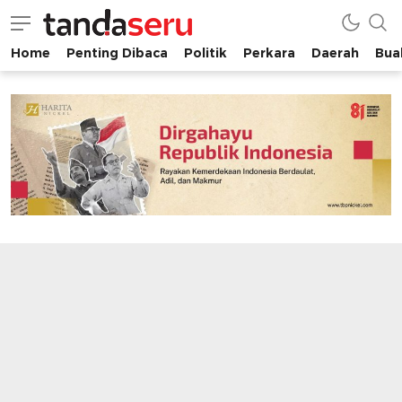
Home
Penting Dibaca
Politik
Perkara
Daerah
Buah
tandaseru.com | Penting Dibaca
tandaseru.com