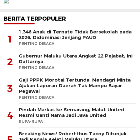
BERITA TERPOPULER
1.346 Anak di Ternate Tidak Bersekolah pada
1
2026, Didominasi Jenjang PAUD
PENTING DIBACA
Gubernur Maluku Utara Angkat 22 Pejabat, Ini
2
Daftarnya
PENTING DIBACA
Gaji PPPK Morotai Tertunda, Mendagri Minta
Ajukan Laporan Daerah Tak Mampu Bayar
3
Pegawai
PENTING DIBACA
Pindah Markas ke Semarang, Malut United
4
Resmi Ganti Nama Jadi Java United
RUPA-RUPA
Breaking News! Robertthus Tacoy Ditunjuk
5
Jadi Kepala Kejati Maluku Utara