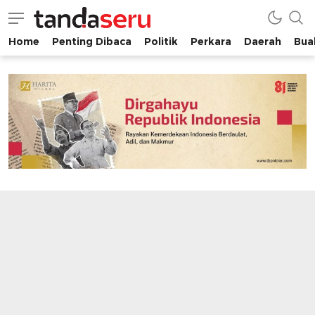
Home
Penting Dibaca
Politik
Perkara
Daerah
Buah
tandaseru.com | Penting Dibaca
tandaseru.com