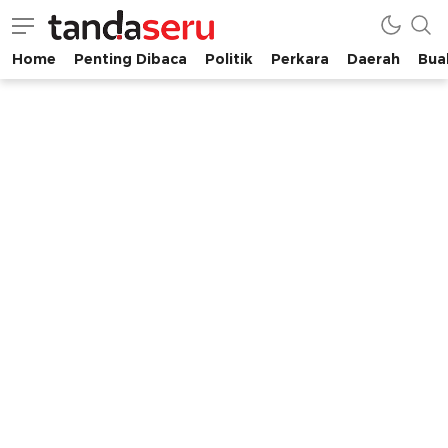
Home
Penting Dibaca
Politik
Perkara
Daerah
Buah
tandaseru.com | Penting Dibaca
tandaseru.com